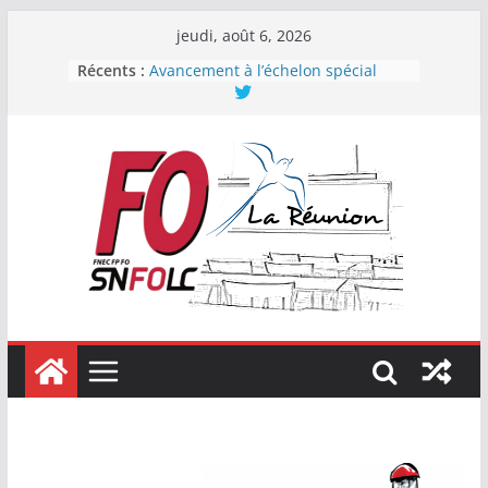
Passer
jeudi, août 6, 2026
au
Récents :
Avancement à l’échelon spécial
contenu
2023
Pacte : vrai ou faux ?
Force Ouvrière : Première
organisation syndicale de la
Fonction publique de l’État
En CAPN des professeurs, CPE et
PsyEN, la FNEC FP-FO se renforce !
Élections professionnelles 2022 :
FO encore en progression !