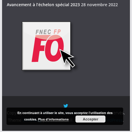
Avancement à l’échelon spécial 2023
28 novembre 2022
Copyright © 2026
SNFOLC La Réunion
. Tous droits réservés.
En continuant à utiliser le site, vous acceptez l’utilisation des
Accepter
cookies.
Plus d’informations
Theme
ColorMag
par ThemeGrill. Propulsé par
WordPress
.