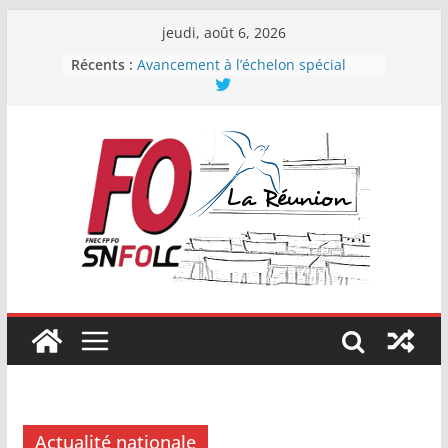
Passer
jeudi, août 6, 2026
au
Récents :
Avancement à l’échelon spécial
contenu
2023
Pacte : vrai ou faux ?
Force Ouvrière : Première
organisation syndicale de la
Fonction publique de l’État
En CAPN des professeurs, CPE et
PsyEN, la FNEC FP-FO se renforce !
Élections professionnelles 2022 :
FO encore en progression !
Actualité nationale