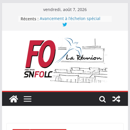
Passer
vendredi, août 7, 2026
au
Récents :
Avancement à l’échelon spécial
contenu
2023
Pacte : vrai ou faux ?
Force Ouvrière : Première
organisation syndicale de la
Fonction publique de l’État
En CAPN des professeurs, CPE et
PsyEN, la FNEC FP-FO se renforce !
Élections professionnelles 2022 :
FO encore en progression !