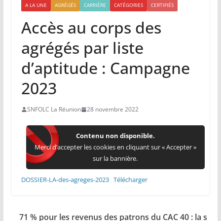
A LA UNE
AGRÉGÉS
CARRIÈRE
CATÉGORIES
CERTIFIÉS
Accès au corps des
agrégés par liste
d’aptitude : Campagne
2023
SNFOLC La Réunion
28 novembre 2022
Contenu non disponible.
Merci d’accepter les cookies en cliquant sur « Accepter »
sur la bannière.
DOSSIER-LA-des-agreges-2023
Télécharger
71 % pour les revenus des patrons du CAC 40 : la s