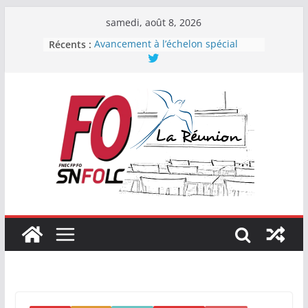
Passer
samedi, août 8, 2026
au
Récents :
Avancement à l’échelon spécial
contenu
2023
Pacte : vrai ou faux ?
Force Ouvrière : Première
organisation syndicale de la
Fonction publique de l’État
En CAPN des professeurs, CPE et
PsyEN, la FNEC FP-FO se renforce !
Élections professionnelles 2022 :
FO encore en progression !