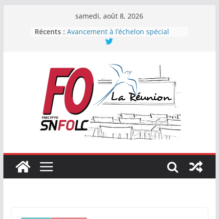
Passer
samedi, août 8, 2026
au
Récents :
Avancement à l’échelon spécial
contenu
2023
Pacte : vrai ou faux ?
Force Ouvrière : Première
organisation syndicale de la
Fonction publique de l’État
En CAPN des professeurs, CPE et
PsyEN, la FNEC FP-FO se renforce !
Élections professionnelles 2022 :
FO encore en progression !